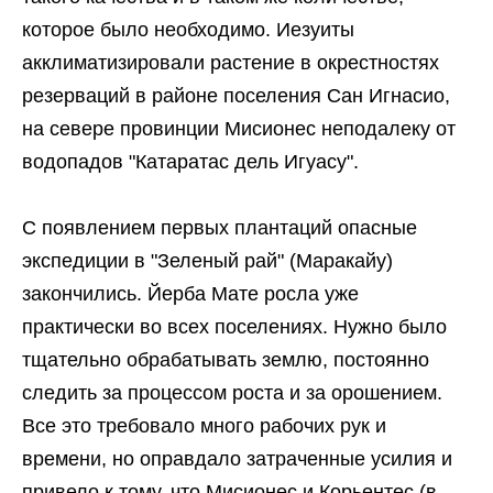
которое было необходимо. Иезуиты
акклиматизировали растение в окрестностях
резерваций в районе поселения Сан Игнасио,
на севере провинции Мисионес неподалеку от
водопадов "Катаратас дель Игуасу".
C появлением первых плантаций опасные
экспедиции в "Зеленый рай" (Маракайу)
закончились. Йерба Мате росла уже
практически во всех поселениях. Нужно было
тщательно обрабатывать землю, постоянно
следить за процессом роста и за орошением.
Все это требовало много рабочих рук и
времени, но оправдало затраченные усилия и
привело к тому, что Мисионес и Корьентес (в