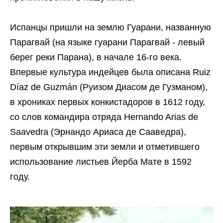
Испанцы пришли на землю Гуарани, названную
Парагвай (на языке гуарани Парагвай - левый
берег реки Парана), в начале 16-го века.
Впервые культура индейцев была описана Ruiz
Díaz de Guzmán (Руизом Диасом де Гузманом),
в хрониках первых конкистадоров в 1612 году,
со слов командира отряда Hernando Arias de
Saavedra (Эрнандо Ариаса де Сааведра),
первым открывшим эти земли и отметившего
использование листьев Йерба Мате в 1592
году.